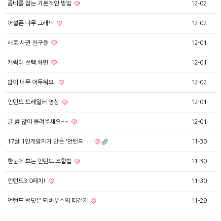
좀비를 잡는 기본적인 방법
12-02
어설픈 나무 그래픽
12-02
새로 사귄 친구들
12-01
캐릭터 선택 화면
12-01
밤이 너무 어두워요.
12-02
언턴트 트레일러 영상
12-01
글 좀 많이 올려주세요~~
12-01
17살 1인개발자가 만든 '언턴드' …
11-30
한눈에 보는 언턴드 조합법
11-30
언턴드3.0패치!
11-30
언턴드 밴딧은 뫼비우스의 띠같지
11-29