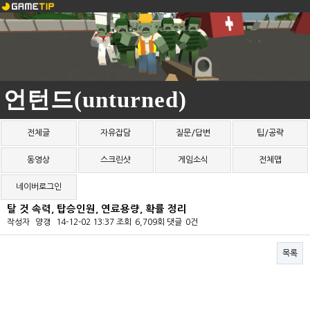
언턴드(unturned)
전체글
자유잡담
질문/답변
팁/공략
동영상
스크린샷
게임소식
전체맵
네이버로그인
탈 것 속력, 탑승인원, 연료용량, 확률 정리
작성자
양갱
14-12-02 13:37
조회
6,709회
댓글
0건
목록
본문