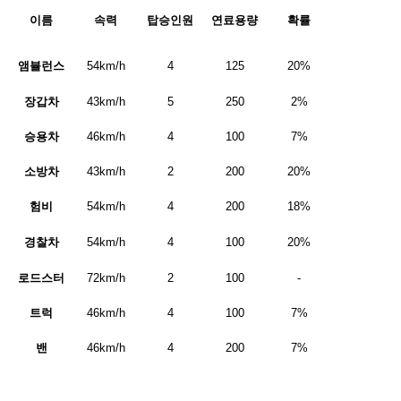
이름
속력
탑승인원
연료용량
확률
앰뷸런스
54km/h
4
125
20%
장갑차
43km/h
5
250
2%
승용차
46km/h
4
100
7%
소방차
43km/h
2
200
20%
험비
54km/h
4
200
18%
경찰차
54km/h
4
100
20%
로드스터
72km/h
2
100
-
트럭
46km/h
4
100
7%
밴
46km/h
4
200
7%