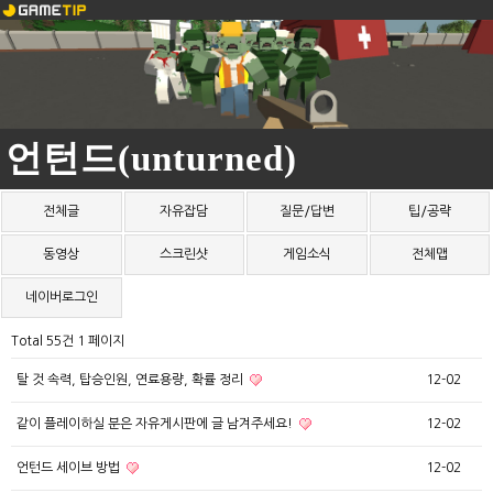
언턴드(unturned)
전체글
자유잡담
질문/답변
팁/공략
동영상
스크린샷
게임소식
전체맵
네이버로그인
Total 55건
1 페이지
탈 것 속력, 탑승인원, 연료용량, 확률 정리
12-02
같이 플레이하실 분은 자유게시판에 글 남겨주세요!
12-02
언턴드 세이브 방법
12-02