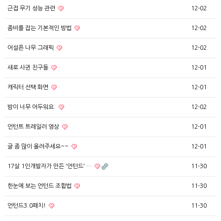
근접 무기 성능 관련
12-02
좀비를 잡는 기본적인 방법
12-02
어설픈 나무 그래픽
12-02
새로 사귄 친구들
12-01
캐릭터 선택 화면
12-01
밤이 너무 어두워요.
12-02
언턴트 트레일러 영상
12-01
글 좀 많이 올려주세요~~
12-01
17살 1인개발자가 만든 '언턴드' …
11-30
한눈에 보는 언턴드 조합법
11-30
언턴드3.0패치!
11-30