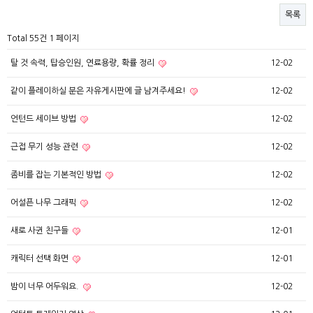
목록
Total 55건
1 페이지
탈 것 속력, 탑승인원, 연료용량, 확률 정리
12-02
같이 플레이하실 분은 자유게시판에 글 남겨주세요!
12-02
언턴드 세이브 방법
12-02
근접 무기 성능 관련
12-02
좀비를 잡는 기본적인 방법
12-02
어설픈 나무 그래픽
12-02
새로 사귄 친구들
12-01
캐릭터 선택 화면
12-01
밤이 너무 어두워요.
12-02