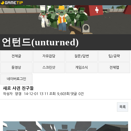
언턴드(unturned)
전체글
자유잡담
질문/답변
팁/공략
동영상
스크린샷
게임소식
전체맵
네이버로그인
새로 사귄 친구들
작성자
양갱
14-12-01 13:11
조회
9,603회
댓글
0건
목록
본문