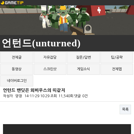
언턴드(unturned)
전체글
자유잡담
질문/답변
팁/공략
동영상
스크린샷
게임소식
전체맵
네이버로그인
언턴드 밴딧은 뫼비우스의 띠같지
작성자
양갱
14-11-29 10:29
조회
11,540회
댓글
0건
목록
본문