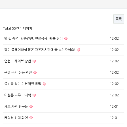
목록
Total 55건
1 페이지
탈 것 속력, 탑승인원, 연료용량, 확률 정리
12-02
같이 플레이하실 분은 자유게시판에 글 남겨주세요!
12-02
언턴드 세이브 방법
12-02
근접 무기 성능 관련
12-02
좀비를 잡는 기본적인 방법
12-02
어설픈 나무 그래픽
12-02
새로 사귄 친구들
12-01
캐릭터 선택 화면
12-01