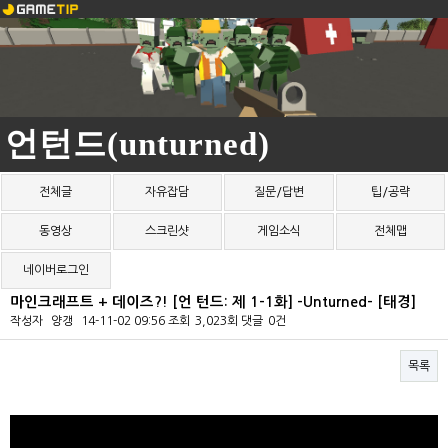
언턴드(unturned)
전체글
자유잡담
질문/답변
팁/공략
동영상
스크린샷
게임소식
전체맵
네이버로그인
마인크래프트 + 데이즈?! [언 턴드: 제 1-1화] -Unturned- [태경]
작성자
양갱
14-11-02 09:56
조회
3,023회
댓글
0건
목록
본문