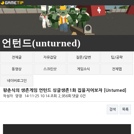
언턴드(unturned)
전체글
자유잡담
질문/답변
팁/공략
동영상
스크린샷
게임소식
전체맵
네이버로그인
왕춘식의 생존게임 언턴드 싱글생존1화 집을지어보자 [Unturned]
작성자
양갱
14-11-25 10:14
조회
2,956회
댓글
0건
검색
목록
본문