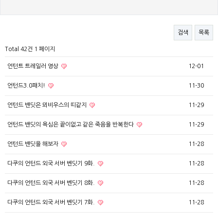
검색
목록
Total 42건
1 페이지
언턴트 트레일러 영상
12-01
언턴드3.0패치!
11-30
언턴드 밴딧은 뫼비우스의 띠같지
11-29
언턴드 밴딧의 욕심은 끝이없고 같은 죽음을 반복한다
11-29
언턴드 밴딧을 해보자
11-28
다쿠의 언턴드 외국 서버 벤딧기 9화.
11-28
다쿠의 언턴드 외국 서버 벤딧기 8화.
11-28
다쿠의 언턴드 외국 서버 벤딧기 7화.
11-28