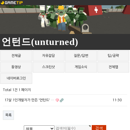
언턴드(unturned)
전체글
자유잡담
질문/답변
팁/공략
동영상
스크린샷
게임소식
전체맵
네이버로그인
Total 1건
1 페이지
17살 1인개발자가 만든 '언턴드' …
11-30
목록