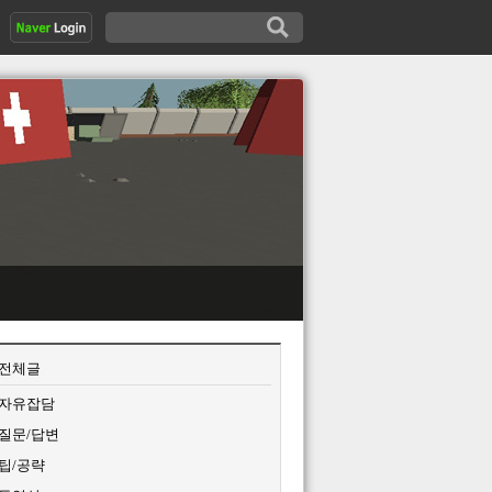
전체글
자유잡담
질문/답변
팁/공략