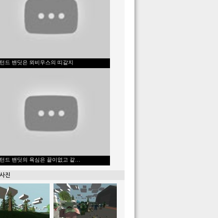
턴드 밴딧은 뫼비우스의 띠같지
턴드 밴딧의 욕심은 끝이없고 같…
 사진