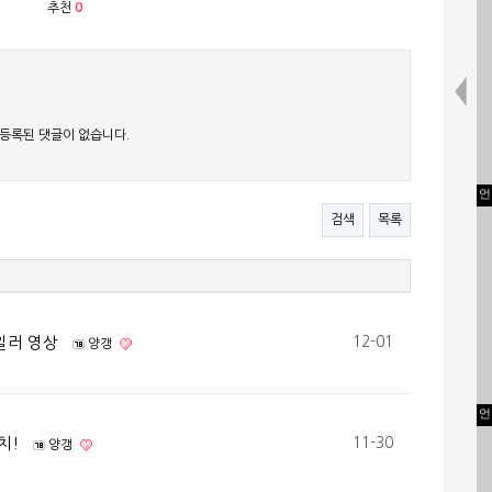
추천
0
등록된 댓글이 없습니다.
언
검색
목록
일러 영상
12-01
양갱
언
치!
11-30
양갱