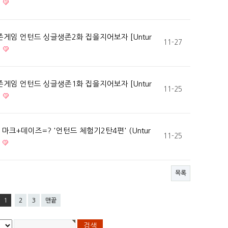
게임 언턴드 싱글생존2화 집을지어보자 [Untur
11-27
게임 언턴드 싱글생존1화 집을지어보자 [Untur
11-25
 마크+데이즈=? '언턴드 체험기2탄4편' (Untur
11-25
목록
1
2
3
맨끝