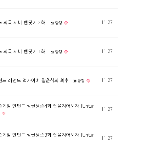
 외국 서버 벤딧기 2화.
11-27
양갱
 외국 서버 벤딧기 1화.
11-27
양갱
턴드 레전드 맥가이버 왕춘식의 최후
11-27
양갱
게임 언턴드 싱글생존4화 집을지어보자 [Untur
11-27
게임 언턴드 싱글생존3화 집을지어보자 [Untur
11-27