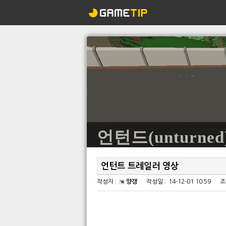
언턴드(unturned
언턴트 트레일러 영상
작성자 :
양갱
작성일 :
14-12-01 10:59
조