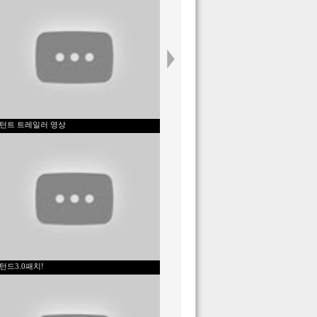
턴트 트레일러 영상
턴드3.0패치!