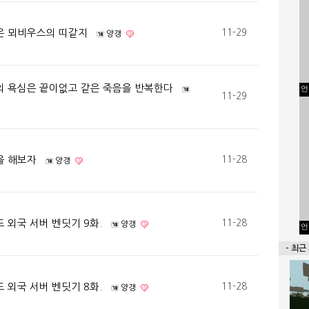
은 뫼비우스의 띠같지
11-29
양갱
의 욕심은 끝이없고 같은 죽음을 반복한다
언
11-29
을 해보자
11-28
양갱
 외국 서버 벤딧기 9화.
11-28
양갱
언
- 최근
 외국 서버 벤딧기 8화.
11-28
양갱