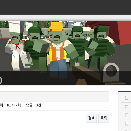
)
회 :
10,417회
댓글 :
0건
검색
목록