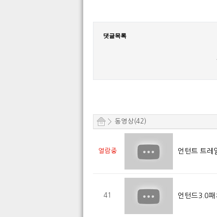
댓글목록
동영상(42)
언턴트 트레
열람중
언턴드3.0패
41