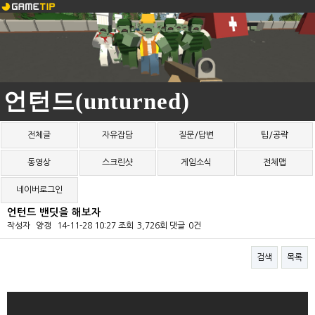
언턴드(unturned)
전체글
자유잡담
질문/답변
팁/공략
동영상
스크린샷
게임소식
전체맵
네이버로그인
언턴드 밴딧을 해보자
작성자
양갱
14-11-28 10:27
조회
3,726회
댓글
0건
검색
목록
본문