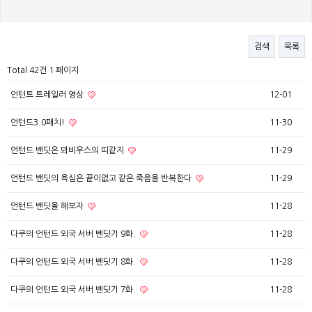
검색
목록
Total 42건
1 페이지
언턴트 트레일러 영상
12-01
언턴드3.0패치!
11-30
언턴드 밴딧은 뫼비우스의 띠같지
11-29
언턴드 밴딧의 욕심은 끝이없고 같은 죽음을 반복한다
11-29
언턴드 밴딧을 해보자
11-28
다쿠의 언턴드 외국 서버 벤딧기 9화.
11-28
다쿠의 언턴드 외국 서버 벤딧기 8화.
11-28
다쿠의 언턴드 외국 서버 벤딧기 7화.
11-28