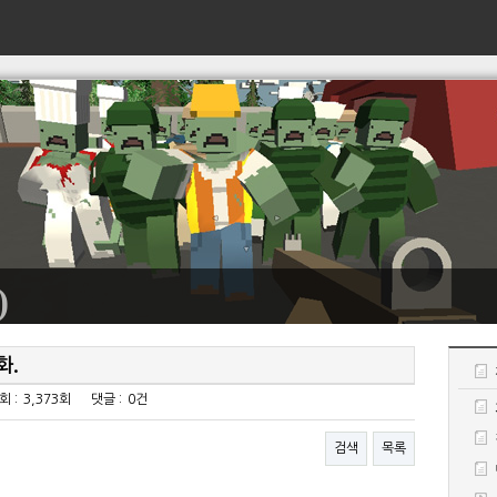
)
화.
회 :
3,373회
댓글 :
0건
검색
목록