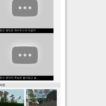
턴드 밴딧은 뫼비우스의 띠같지
턴드 밴딧의 욕심은 끝이없고 같…
 사진