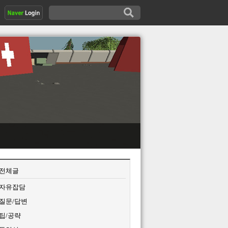
전체글
자유잡담
질문/답변
팁/공략