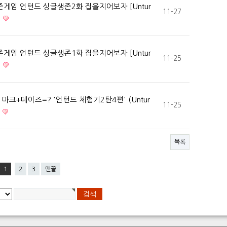
게임 언턴드 싱글생존2화 집을지어보자 [Untur
11-27
게임 언턴드 싱글생존1화 집을지어보자 [Untur
11-25
 마크+데이즈=? '언턴드 체험기2탄4편' (Untur
11-25
목록
1
2
3
맨끝