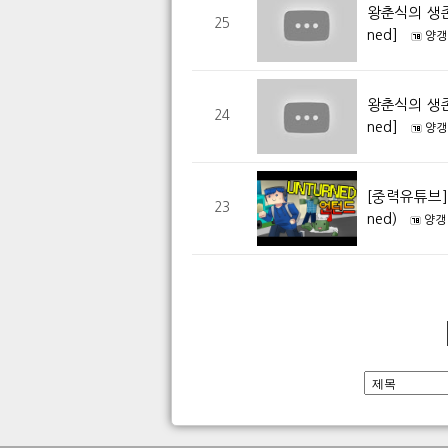
왕춘식의 생존
25
ned]
양갱
왕춘식의 생존
24
ned]
양갱
[중력유튜브]
23
ned)
양갱