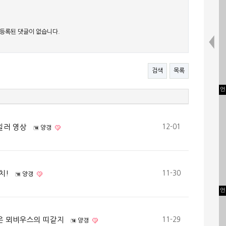
등록된 댓글이 없습니다.
검색
목록
언
일러 영상
12-01
양갱
치!
11-30
양갱
언
은 뫼비우스의 띠같지
11-29
양갱