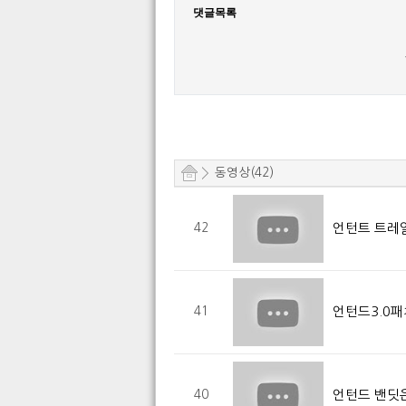
댓글목록
동영상(42)
언턴트 트레
42
언턴드3.0패
41
언턴드 밴딧
40