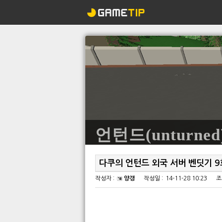
언턴드(unturned
다쿠의 언턴드 외국 서버 벤딧기 9
작성자 :
양갱
작성일 :
14-11-28 10:23
조