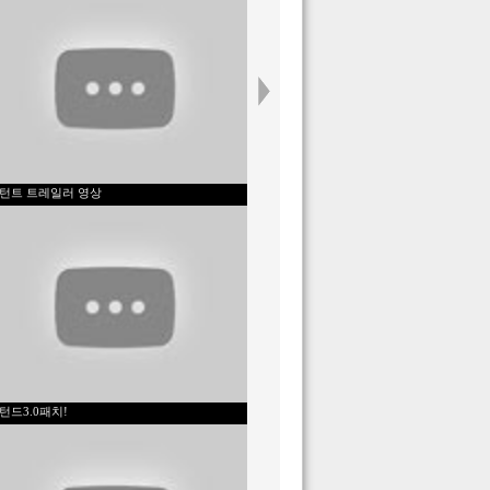
턴트 트레일러 영상
턴드3.0패치!