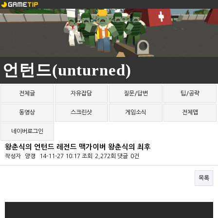
언턴드(unturned)
전체글
자유잡담
질문/답변
팁/공략
동영상
스크린샷
게임소식
전체맵
네이버로그인
왕춘식의 언턴드 레전드 맥가이버 왕춘식의 최후
작성자
양갱
14-11-27 10:17
조회
2,272회
댓글
0건
목록
본문