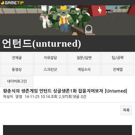
언턴드(unturned)
전체글
자유잡담
질문/답변
팁/공략
동영상
스크린샷
게임소식
전체맵
네이버로그인
왕춘식의 생존게임 언턴드 싱글생존1화 집을지어보자 [Unturned]
작성자
양갱
14-11-25 10:14
조회
2,975회
댓글
0건
목록
본문